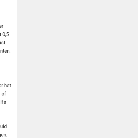
er
t 0,5
ist.
nten.
r het
 of
lfs
huid
gen.