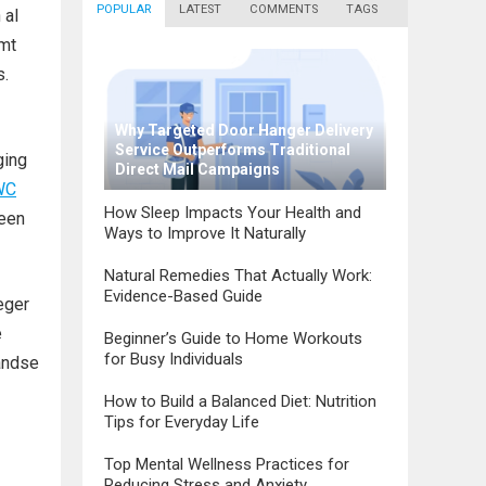
POPULAR
LATEST
COMMENTS
TAGS
 al
rmt
s.
Why Targeted Door Hanger Delivery
Service Outperforms Traditional
ging
Direct Mail Campaigns
WC
How Sleep Impacts Your Health and
 een
Ways to Improve It Naturally
Natural Remedies That Actually Work:
Evidence-Based Guide
eger
e
Beginner’s Guide to Home Workouts
for Busy Individuals
landse
How to Build a Balanced Diet: Nutrition
Tips for Everyday Life
Top Mental Wellness Practices for
Reducing Stress and Anxiety