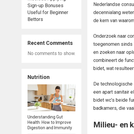
Nederlandse consum
Sign-up Bonuses
Useful for Beginner
decennialang weten:
Bettors
de kern van waarom
Onderzoek naar con
Recent Comments
toegenomen sinds 
en zoeken naar opl
No comments to show.
combineert de funct
bidet, wat resultee
Nutrition
De technologische 
een apart sanitair 
bidet wc’s beide fu
badkamers, die vaak
Understanding Gut
Health: How to Improve
Milieu- en 
Digestion and Immunity