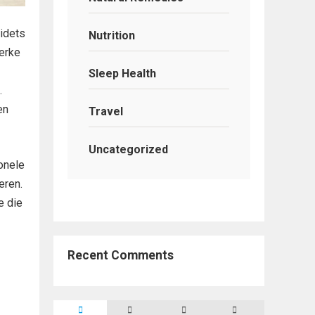
idets
Nutrition
terke
Sleep Health
.
en
Travel
Uncategorized
onele
eren.
e die
Recent Comments