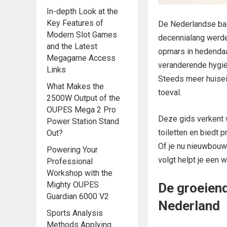
In-depth Look at the
Key Features of
De Nederlandse bad
Modern Slot Games
decennialang werden
and the Latest
opmars in hedendaa
Megagame Access
veranderende hygië
Links
Steeds meer huisei
What Makes the
toeval.
2500W Output of the
OUPES Mega 2 Pro
Deze gids verkent 
Power Station Stand
toiletten en biedt 
Out?
Of je nu nieuwbouw
Powering Your
volgt helpt je een
Professional
Workshop with the
Mighty OUPES
De groeiend
Guardian 6000 V2
Nederland
Sports Analysis
Methods Applying