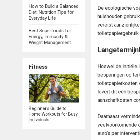
How to Build a Balanced
De ecologische voe
Diet: Nutrition Tips for
huishouden gebruikt
Everyday Life
vereist aanzienlijk
Best Superfoods for
toiletpapiergebruik
Energy, Immunity &
Weight Management
Langetermijn
Hoewel de initiële i
Fitness
besparingen op term
toiletpapierkosten 
levert dit een besp
aanschafkosten co
Beginner’s Guide to
Home Workouts for Busy
Daarnaast verminde
Individuals
veelvoorkomende oo
euro’s per intervent