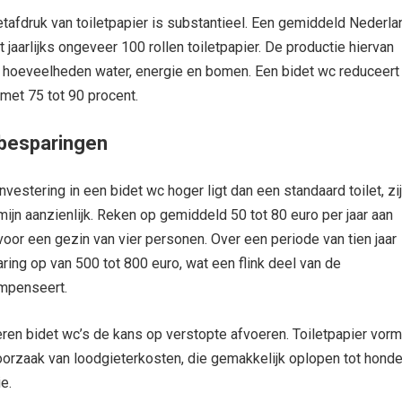
tafdruk van toiletpapier is substantieel. Een gemiddeld Nederl
 jaarlijks ongeveer 100 rollen toiletpapier. De productie hiervan
e hoeveelheden water, energie en bomen. Een bidet wc reduceert
 met 75 tot 90 procent.
besparingen
nvestering in een bidet wc hoger ligt dan een standaard toilet, zi
ijn aanzienlijk. Reken op gemiddeld 50 tot 80 euro per jaar aan
voor een gezin van vier personen. Over een periode van tien jaar
aring op van 500 tot 800 euro, wat een flink deel van de
mpenseert.
ren bidet wc’s de kans op verstopte afvoeren. Toiletpapier vorm
rzaak van loodgieterkosten, die gemakkelijk oplopen tot hond
ie.