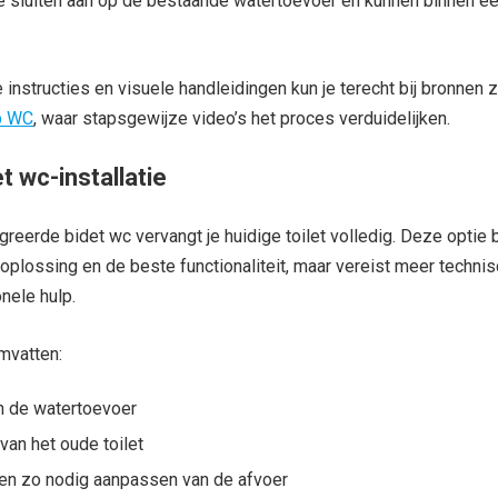
e sluiten aan op de bestaande watertoevoer en kunnen binnen ee
 instructies en visuele handleidingen kun je terecht bij bronnen 
p WC
, waar stapsgewijze video’s het proces verduidelijken.
t wc-installatie
greerde bidet wc vervangt je huidige toilet volledig. Deze optie 
plossing en de beste functionaliteit, maar vereist meer techni
nele hulp.
mvatten:
an de watertoevoer
van het oude toilet
 en zo nodig aanpassen van de afvoer