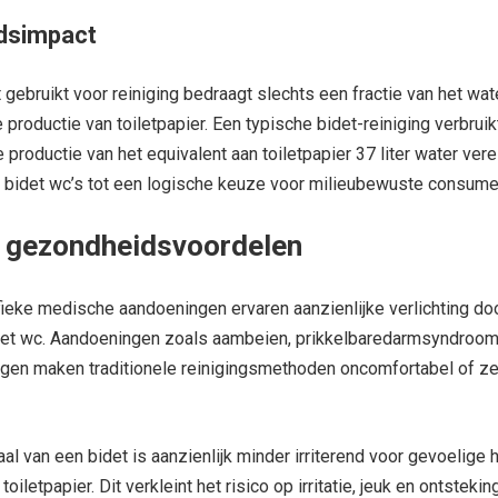
dsimpact
 gebruikt voor reiniging bedraagt slechts een fractie van het wat
 productie van toiletpapier. Een typische bidet-reiniging verbruik
 de productie van het equivalent aan toiletpapier 37 liter water vere
 bidet wc’s tot een logische keuze voor milieubewuste consume
 gezondheidsvoordelen
eke medische aandoeningen ervaren aanzienlijke verlichting doo
det wc. Aandoeningen zoals aambeien, prikkelbaredarmsyndroom
ngen maken traditionele reinigingsmethoden oncomfortabel of ze
al van een bidet is aanzienlijk minder irriterend voor gevoelige 
oiletpapier. Dit verkleint het risico op irritatie, jeuk en ontstekin